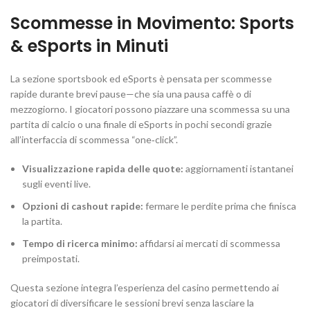
Scommesse in Movimento: Sports
& eSports in Minuti
La sezione sportsbook ed eSports è pensata per scommesse
rapide durante brevi pause—che sia una pausa caffè o di
mezzogiorno. I giocatori possono piazzare una scommessa su una
partita di calcio o una finale di eSports in pochi secondi grazie
all’interfaccia di scommessa “one‑click”.
Visualizzazione rapida delle quote:
aggiornamenti istantanei
sugli eventi live.
Opzioni di cashout rapide:
fermare le perdite prima che finisca
la partita.
Tempo di ricerca minimo:
affidarsi ai mercati di scommessa
preimpostati.
Questa sezione integra l’esperienza del casino permettendo ai
giocatori di diversificare le sessioni brevi senza lasciare la