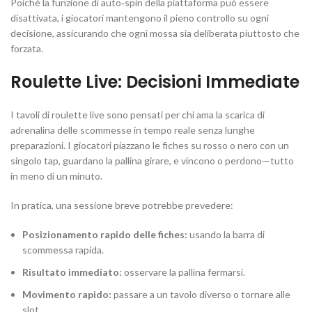
Poiché la funzione di auto‑spin della piattaforma può essere
disattivata, i giocatori mantengono il pieno controllo su ogni
decisione, assicurando che ogni mossa sia deliberata piuttosto che
forzata.
Roulette Live: Decisioni Immediate
I tavoli di roulette live sono pensati per chi ama la scarica di
adrenalina delle scommesse in tempo reale senza lunghe
preparazioni. I giocatori piazzano le fiches su rosso o nero con un
singolo tap, guardano la pallina girare, e vincono o perdono—tutto
in meno di un minuto.
In pratica, una sessione breve potrebbe prevedere:
Posizionamento rapido delle fiches:
usando la barra di
scommessa rapida.
Risultato immediato:
osservare la pallina fermarsi.
Movimento rapido:
passare a un tavolo diverso o tornare alle
slot.