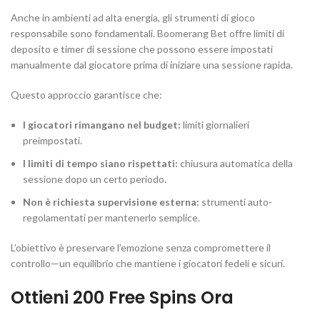
Anche in ambienti ad alta energia, gli strumenti di gioco
responsabile sono fondamentali. Boomerang Bet offre limiti di
deposito e timer di sessione che possono essere impostati
manualmente dal giocatore prima di iniziare una sessione rapida.
Questo approccio garantisce che:
I giocatori rimangano nel budget:
limiti giornalieri
preimpostati.
I limiti di tempo siano rispettati:
chiusura automatica della
sessione dopo un certo periodo.
Non è richiesta supervisione esterna:
strumenti auto-
regolamentati per mantenerlo semplice.
L’obiettivo è preservare l’emozione senza compromettere il
controllo—un equilibrio che mantiene i giocatori fedeli e sicuri.
Ottieni 200 Free Spins Ora