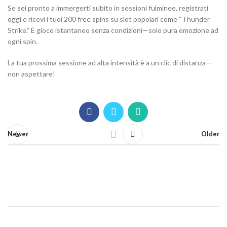
Se sei pronto a immergerti subito in sessioni fulminee, registrati
oggi e ricevi i tuoi 200 free spins su slot popolari come “Thunder
Strike.” È gioco istantaneo senza condizioni—solo pura emozione ad
ogni spin.
La tua prossima sessione ad alta intensità è a un clic di distanza—
non aspettare!
Newer
Older