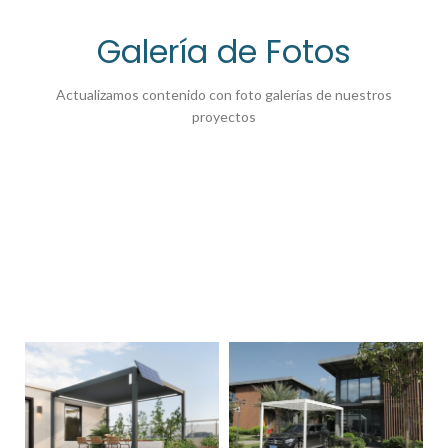
Galería de Fotos
Actualizamos contenido con foto galerías de nuestros
proyectos