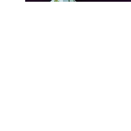
5043
374