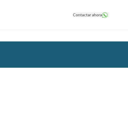
Contactar ahora