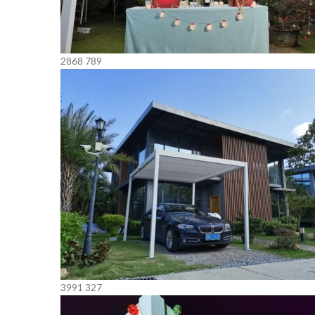
2868
789
3991
327