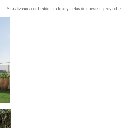
Actualizamos contenido con foto galerías de nuestros proyectos