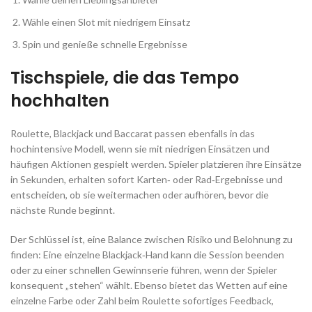
Wähle einen Slot mit niedrigem Einsatz
Spin und genieße schnelle Ergebnisse
Tischspiele, die das Tempo
hochhalten
Roulette, Blackjack und Baccarat passen ebenfalls in das
hochintensive Modell, wenn sie mit niedrigen Einsätzen und
häufigen Aktionen gespielt werden. Spieler platzieren ihre Einsätze
in Sekunden, erhalten sofort Karten‑ oder Rad‑Ergebnisse und
entscheiden, ob sie weitermachen oder aufhören, bevor die
nächste Runde beginnt.
Der Schlüssel ist, eine Balance zwischen Risiko und Belohnung zu
finden: Eine einzelne Blackjack‑Hand kann die Session beenden
oder zu einer schnellen Gewinnserie führen, wenn der Spieler
konsequent „stehen“ wählt. Ebenso bietet das Wetten auf eine
einzelne Farbe oder Zahl beim Roulette sofortiges Feedback,