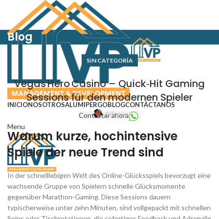
Blog
SIN CATEGORÍA
Vegas Hero Casino – Quick‑Hit Gaming
Sessions für den modernen Spieler
INICIO
NOSOTROS
ALUMIPERGO
BLOG
CONTÁCTANOS
Alfonso
Contactar ahora
Menu
Warum kurze, hochintensive
Spiele der neue Trend sind
In der schnelllebigen Welt des Online-Glücksspiels bevorzugt eine
wachsende Gruppe von Spielern schnelle Glücksmomente
gegenüber Marathon-Gaming. Diese Sessions dauern
typischerweise unter zehn Minuten, sind vollgepackt mit schnellen
Spins oder Tischrotationen, die sofortiges Feedback und Adrenalin