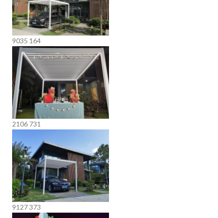
9035
164
2106
731
9127
373