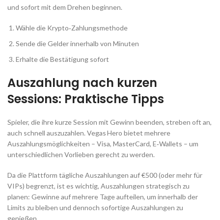
und sofort mit dem Drehen beginnen.
Wähle die Krypto‑Zahlungsmethode
Sende die Gelder innerhalb von Minuten
Erhalte die Bestätigung sofort
Auszahlung nach kurzen
Sessions: Praktische Tipps
Spieler, die ihre kurze Session mit Gewinn beenden, streben oft an,
auch schnell auszuzahlen. Vegas Hero bietet mehrere
Auszahlungsmöglichkeiten – Visa, MasterCard, E‑Wallets – um
unterschiedlichen Vorlieben gerecht zu werden.
Da die Plattform tägliche Auszahlungen auf €500 (oder mehr für
VIPs) begrenzt, ist es wichtig, Auszahlungen strategisch zu
planen: Gewinne auf mehrere Tage aufteilen, um innerhalb der
Limits zu bleiben und dennoch sofortige Auszahlungen zu
genießen.