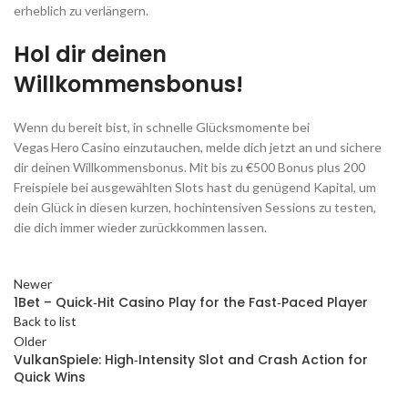
erheblich zu verlängern.
Hol dir deinen
Willkommensbonus!
Wenn du bereit bist, in schnelle Glücksmomente bei
Vegas Hero Casino einzutauchen, melde dich jetzt an und sichere
dir deinen Willkommensbonus. Mit bis zu €500 Bonus plus 200
Freispiele bei ausgewählten Slots hast du genügend Kapital, um
dein Glück in diesen kurzen, hochintensiven Sessions zu testen,
die dich immer wieder zurückkommen lassen.
Newer
1Bet – Quick‑Hit Casino Play for the Fast‑Paced Player
Back to list
Older
VulkanSpiele: High‑Intensity Slot and Crash Action for
Quick Wins