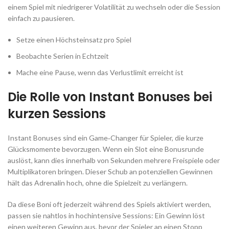
einem Spiel mit niedrigerer Volatilität zu wechseln oder die Session
einfach zu pausieren.
Setze einen Höchsteinsatz pro Spiel
Beobachte Serien in Echtzeit
Mache eine Pause, wenn das Verlustlimit erreicht ist
Die Rolle von Instant Bonuses bei
kurzen Sessions
Instant Bonuses sind ein Game‑Changer für Spieler, die kurze
Glücksmomente bevorzugen. Wenn ein Slot eine Bonusrunde
auslöst, kann dies innerhalb von Sekunden mehrere Freispiele oder
Multiplikatoren bringen. Dieser Schub an potenziellen Gewinnen
hält das Adrenalin hoch, ohne die Spielzeit zu verlängern.
Da diese Boni oft jederzeit während des Spiels aktiviert werden,
passen sie nahtlos in hochintensive Sessions: Ein Gewinn löst
einen weiteren Gewinn aus, bevor der Spieler an einen Stopp