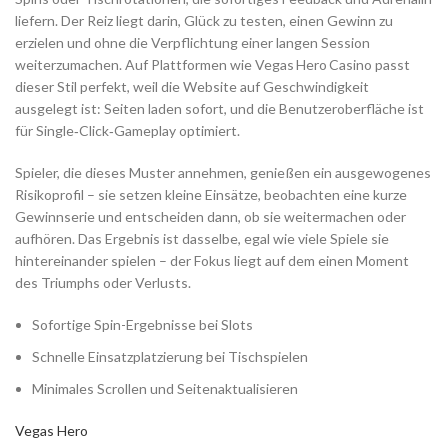
liefern. Der Reiz liegt darin, Glück zu testen, einen Gewinn zu
erzielen und ohne die Verpflichtung einer langen Session
weiterzumachen. Auf Plattformen wie Vegas Hero Casino passt
dieser Stil perfekt, weil die Website auf Geschwindigkeit
ausgelegt ist: Seiten laden sofort, und die Benutzeroberfläche ist
für Single‑Click‑Gameplay optimiert.
Spieler, die dieses Muster annehmen, genießen ein ausgewogenes
Risikoprofil – sie setzen kleine Einsätze, beobachten eine kurze
Gewinnserie und entscheiden dann, ob sie weitermachen oder
aufhören. Das Ergebnis ist dasselbe, egal wie viele Spiele sie
hintereinander spielen – der Fokus liegt auf dem einen Moment
des Triumphs oder Verlusts.
Sofortige Spin-Ergebnisse bei Slots
Schnelle Einsatzplatzierung bei Tischspielen
Minimales Scrollen und Seitenaktualisieren
Vegas Hero