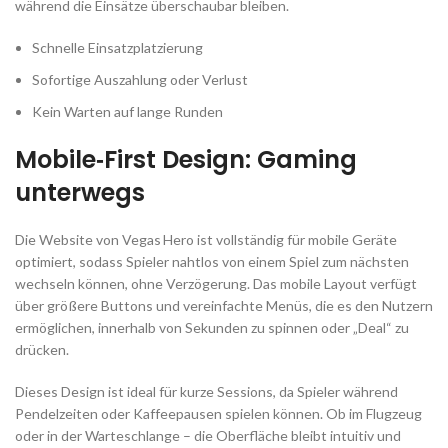
während die Einsätze überschaubar bleiben.
Schnelle Einsatzplatzierung
Sofortige Auszahlung oder Verlust
Kein Warten auf lange Runden
Mobile‑First Design: Gaming
unterwegs
Die Website von Vegas Hero ist vollständig für mobile Geräte
optimiert, sodass Spieler nahtlos von einem Spiel zum nächsten
wechseln können, ohne Verzögerung. Das mobile Layout verfügt
über größere Buttons und vereinfachte Menüs, die es den Nutzern
ermöglichen, innerhalb von Sekunden zu spinnen oder „Deal“ zu
drücken.
Dieses Design ist ideal für kurze Sessions, da Spieler während
Pendelzeiten oder Kaffeepausen spielen können. Ob im Flugzeug
oder in der Warteschlange – die Oberfläche bleibt intuitiv und