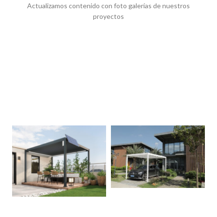
Actualizamos contenido con foto galerías de nuestros
proyectos