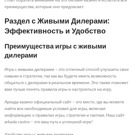
преимущества, которые оно предлагает.
Раздел с Живыми Дилерами:
Эффективность и Удобство
Преимущества игры с живыми
дилерами
Игра с живыми дилерами – это отличный способ улучшить свои
навыки и стратегии, так как вы будете иметь возможность
общаться с дилерами в реальном времени. Это также поможет
вам лучше понять правила игры и настроиться на игру.
Аркада казино официальный сайт – это место, где вы можете
найти все необходимые условия для игры, включая
информацию о правилах игры, стратегии и тактики. Наш сайт
arkada casino – это ваш путь к успешной игре!
Удобство игры с живыми дилерами