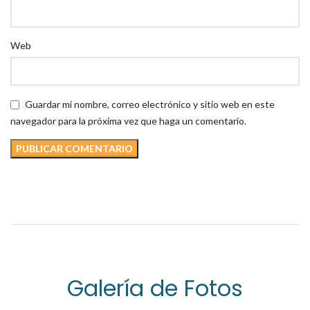
Web
Guardar mi nombre, correo electrónico y sitio web en este
navegador para la próxima vez que haga un comentario.
Galería de Fotos