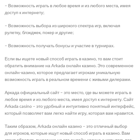
– Возможность играть в любое время и из любого места, имея
доступ к интернету;
– Возможность выбора из широкого спектра игр, включая
рулетку, блэкджек, покер и другие;
– Возможность получать бонусы и участие в турнирах.
Если вы ищете новый способ играть в казино, то вам стоит
обратить внимание на Arkada онлайн казино. Это современное
онлайн-казино, которое предлагает игрокам уникальную
возможность играть в реальном времени с живыми дилерами.
Аркада официальный сайт – это место, где вы можете играть в
любое время и из любого места, имея доступ к интернету. Сайт
Arkada casino – это удобный и интуитивно понятный интерфейс,
который позволяет вам легко найти игру, которая вам нравится.
Таким образом, Arkada онлайн казино – это отличный выбор
для игроков, которые ищут новый способ играть в казино. Вам
стоит обратить внимание на это онлайн-казино и испытать все