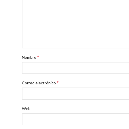
*
Nombre
*
Correo electrónico
Web