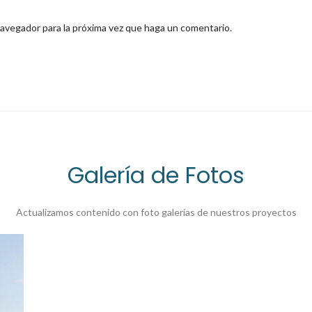
navegador para la próxima vez que haga un comentario.
Galería de Fotos
Actualizamos contenido con foto galerías de nuestros proyectos