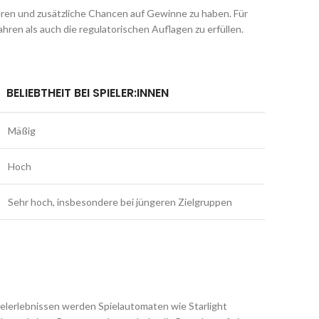
ieren und zusätzliche Chancen auf Gewinne zu haben. Für
hren als auch die regulatorischen Auflagen zu erfüllen.
BELIEBTHEIT BEI SPIELER:INNEN
Mäßig
Hoch
Sehr hoch, insbesondere bei jüngeren Zielgruppen
ielerlebnissen werden Spielautomaten wie Starlight