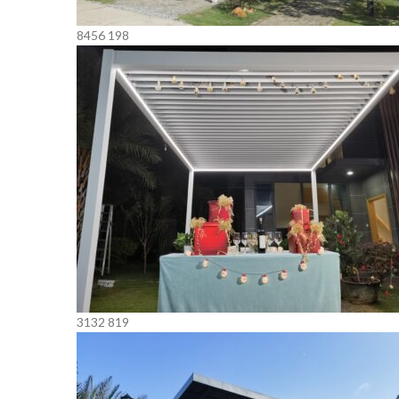
8456
198
3132
819