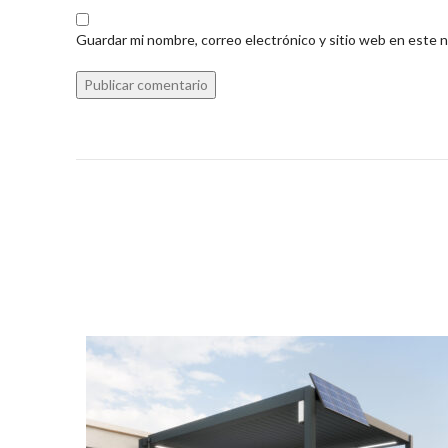
Guardar mi nombre, correo electrónico y sitio web en este 