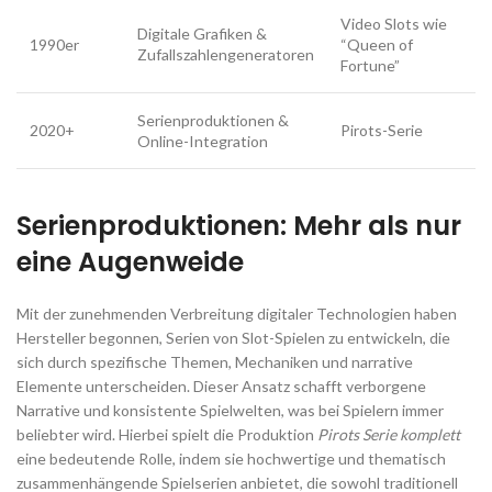
Video Slots wie
Digitale Grafiken &
1990er
“Queen of
Zufallszahlengeneratoren
Fortune”
Serienproduktionen &
2020+
Pirots-Serie
Online-Integration
Serienproduktionen: Mehr als nur
eine Augenweide
Mit der zunehmenden Verbreitung digitaler Technologien haben
Hersteller begonnen, Serien von Slot-Spielen zu entwickeln, die
sich durch spezifische Themen, Mechaniken und narrative
Elemente unterscheiden. Dieser Ansatz schafft verborgene
Narrative und konsistente Spielwelten, was bei Spielern immer
beliebter wird. Hierbei spielt die Produktion
Pirots Serie komplett
eine bedeutende Rolle, indem sie hochwertige und thematisch
zusammenhängende Spielserien anbietet, die sowohl traditionell