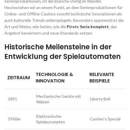
Serienproduktionen, ist die Branche stetig im Wandel.
Heutestehen wir an einem Punkt, an dem Serienproduktionen für
Online- und Offline-Casinos sowohl technische Innovationen als
auch kulturelle Trends widerspiegeln. Besonders spannend ist die
Art und Weise, wie Serien, wie die
Pirots Serie komplett
, das
Angebot bereichern und neue Standards setzen.
Historische Meilensteine in der
Entwicklung der Spielautomaten
TECHNOLOGIE &
RELEVANTE
ZEITRAUM
INNOVATION
BEISPIELE
Mechanische Geräte mit
1891
Liberty Bell
Walzen
Elektronische
1960er
Cashier’s Special
Spielautomaten