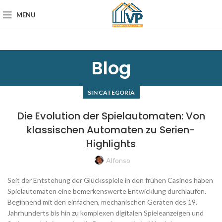
MENU
Blog
SIN CATEGORÍA
Die Evolution der Spielautomaten: Von
klassischen Automaten zu Serien-
Highlights
Alfonso
Seit der Entstehung der Glücksspiele in den frühen Casinos haben
Spielautomaten eine bemerkenswerte Entwicklung durchlaufen.
Beginnend mit den einfachen, mechanischen Geräten des 19.
Jahrhunderts bis hin zu komplexen digitalen Spieleanzeigen und