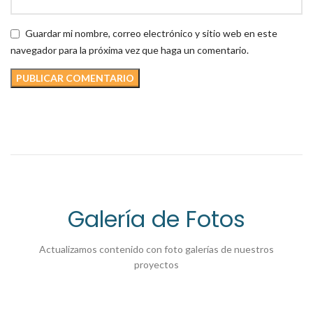
Guardar mi nombre, correo electrónico y sitio web en este
navegador para la próxima vez que haga un comentario.
Galería de Fotos
Actualizamos contenido con foto galerías de nuestros
proyectos