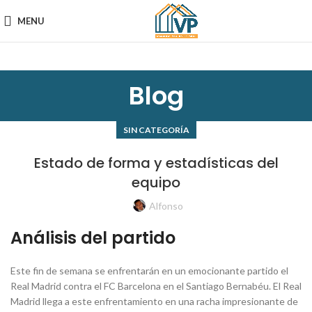
MENU
Blog
SIN CATEGORÍA
Estado de forma y estadísticas del
equipo
Alfonso
Análisis del partido
Este fin de semana se enfrentarán en un emocionante partido el
Real Madrid contra el FC Barcelona en el Santiago Bernabéu. El Real
Madrid llega a este enfrentamiento en una racha impresionante de