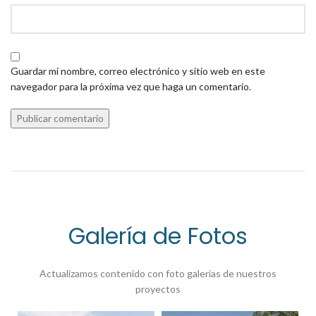
Guardar mi nombre, correo electrónico y sitio web en este
navegador para la próxima vez que haga un comentario.
Galería de Fotos
Actualizamos contenido con foto galerías de nuestros
proyectos