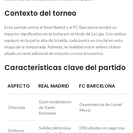
Contexto del torneo
Este partido entre el Real Madrid y el FC Barcelona tendrá un
impacto significativo en la lucha por el título de La Liga. Con ambos
equipos en la parte alta de la tabla, cada punto es crucial en esta
etapa de la temporada. Además, la rivalidad entre ambos clubes
añade un nivel adicional de emoción a este encuentro.
Características clave del partido
ASPECTO
REAL MADRID
FC BARCELONA
Gran rendimiento
Dependencia de Lionel
Ofensiva
de Karim
Messi
Benzema
Solidez defensiva
Dificultades en zaga tras
Defensa