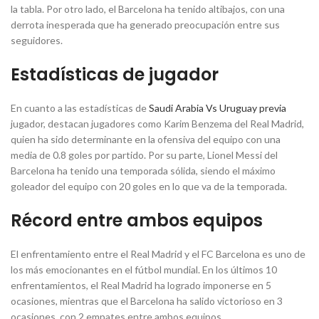
la tabla. Por otro lado, el Barcelona ha tenido altibajos, con una
derrota inesperada que ha generado preocupación entre sus
seguidores.
Estadísticas de jugador
En cuanto a las estadísticas de
Saudi Arabia Vs Uruguay previa
jugador, destacan jugadores como Karim Benzema del Real Madrid,
quien ha sido determinante en la ofensiva del equipo con una
media de 0.8 goles por partido. Por su parte, Lionel Messi del
Barcelona ha tenido una temporada sólida, siendo el máximo
goleador del equipo con 20 goles en lo que va de la temporada.
Récord entre ambos equipos
El enfrentamiento entre el Real Madrid y el FC Barcelona es uno de
los más emocionantes en el fútbol mundial. En los últimos 10
enfrentamientos, el Real Madrid ha logrado imponerse en 5
ocasiones, mientras que el Barcelona ha salido victorioso en 3
ocasiones, con 2 empates entre ambos equipos.