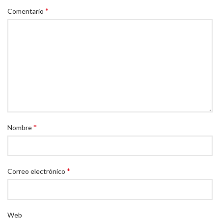
*
Comentario
*
Nombre
*
Correo electrónico
Web