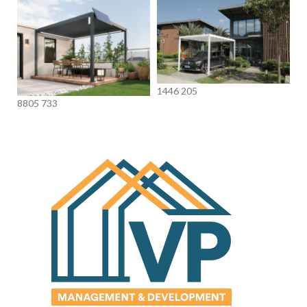
1446
205
2
8805
733