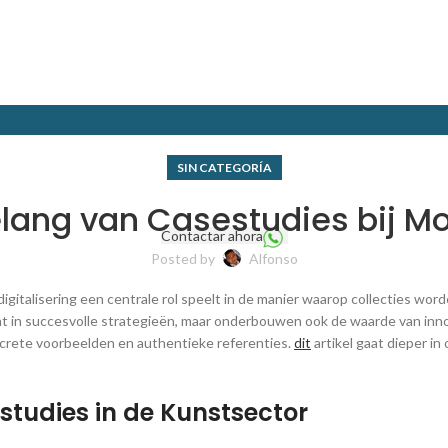
SIN CATEGORÍA
elang van Casestudies bij M
Contactar ahora
Posted by
Alfonso
digitalisering een centrale rol speelt in de manier waarop collecties w
icht in succesvolle strategieën, maar onderbouwen ook de waarde van inn
concrete voorbeelden en authentieke referenties.
dit
artikel gaat dieper in
studies in de Kunstsector