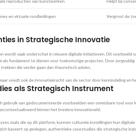
tale reproducties van kunstwerken
Helpt bij cons
nes en virtuele rondleidingen
Vergroot de toe
ties in Strategische Innovatie
rdt vaak onderschat in nieuwe digitale initiatieven. Dit voorbeeld van
als fundament te dienen voor toekomstige projecten. Door zorgvuldig te
 trekken die verder gaan dan theoretisch advies.
aar voedt ook de innovatiekracht van de sector door kennisdeling en h
ies als Strategisch Instrument
ch gebruik van gedocumenteerde voorbeelden een onmisbare tool voor lei
 gecontextualiseerd binnen het bredere innovatieveld.
ses zoals die op dit platform, kunnen culturele instellingen hun digit
 zich baseert op gedegen, authentieke casestudies die strategische inzi