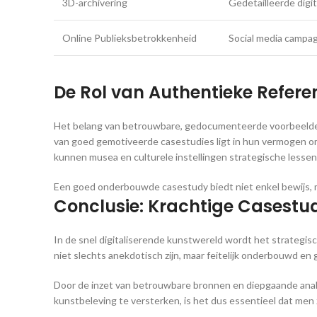
3D-archivering
Gedetailleerde digi
Online Publieksbetrokkenheid
Social media campag
De Rol van Authentieke Referen
Het belang van betrouwbare, gedocumenteerde voorbeelden wo
van goed gemotiveerde casestudies ligt in hun vermogen om 
kunnen musea en culturele instellingen strategische lessen
Een goed onderbouwde casestudy biedt niet enkel bewijs, m
Conclusie: Krachtige Casestud
In de snel digitaliserende kunstwereld wordt het strategis
niet slechts anekdotisch zijn, maar feitelijk onderbouwd en
Door de inzet van betrouwbare bronnen en diepgaande analy
kunstbeleving te versterken, is het dus essentieel dat men