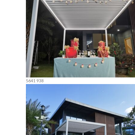
5641
938