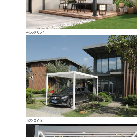
4068
857
6220
661