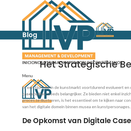
Blog
Het Strategische B
INICIO
NOSOTROS
ALUMIPERGO
BLOG
CONTÁCTANOS
Menu
In een tijd waarin de kunstmarkt voortdurend evolueert en 
casestudies
steeds belangrijker. Ze bieden niet enkel inz
proces te illustreren, is het essentieel om te kijken naar 
van het digitale domein binnen musea en kunstpersonages.
De Opkomst van Digitale Case