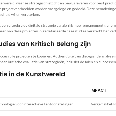
ke wereld, waar ze strategisch inzicht en bewijs leveren voor best prac
ve projectvoorbeelden worden vastgelegd en gedeeld. Deze benaderingen b
igheid willen versterken.
 een uitgebreide digitale strategie aanzienlijk meer engagement generer
ren van deze projecten in gedetailleerde casestudies versterkt het ver
es van Kritisch Belang Zijn
succesvolle projecten te kopiëren. Authenticiteit en diepgaande analys
een kritische evaluatie van strategieën, inclusief de falen en successe
tie in de Kunstwereld
IMPACT
hnologie voor interactieve tentoonstellingen
Vergemakkelijk