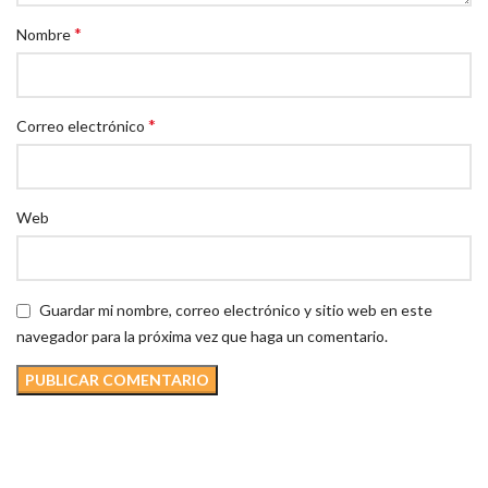
*
Nombre
*
Correo electrónico
Web
Guardar mi nombre, correo electrónico y sitio web en este
navegador para la próxima vez que haga un comentario.