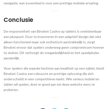
navigatie, wat essentieel is voor een prettige mobiele ervaring.
Conclusie
De responsiviteit van Binobet Casino op tablets is onmiskenbaar
een pluspunt. Door te investeren in een adaptief design dat niet
alleen functioneel maar ook esthetisch aantrekkelijk is, zorgt
Binobet ervoor dat spelers onderweg geen compromissen hoeven
te sluiten. Dit verhoogt de toegankelijkheid en het speelplezier
aanzienlijk.
Voor spelers die waarde hechten aan kwaliteit op een tablet, biedt
Binobet Casino een robuuste en prettige oplossing die zich
onderscheidt in een competitieve markt. Wie serieus mobiel en
tablet wil spelen, doet er goed aan om deze website eens te
proberen.