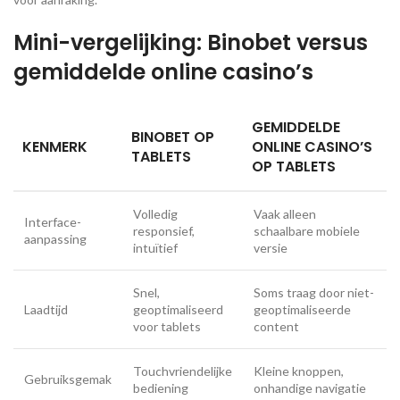
Mini-vergelijking: Binobet versus
gemiddelde online casino’s
GEMIDDELDE
BINOBET OP
KENMERK
ONLINE CASINO’S
TABLETS
OP TABLETS
Volledig
Vaak alleen
Interface-
responsief,
schaalbare mobiele
aanpassing
intuïtief
versie
Snel,
Soms traag door niet-
Laadtijd
geoptimaliseerd
geoptimaliseerde
voor tablets
content
Touchvriendelijke
Kleine knoppen,
Gebruiksgemak
bediening
onhandige navigatie