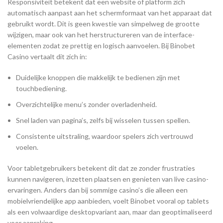
Responsiviteit betekent dat een website of platform zich
automatisch aanpast aan het schermformaat van het apparaat dat
gebruikt wordt. Dit is geen kwestie van simpelweg de grootte
wijzigen, maar ook van het herstructureren van de interface-
elementen zodat ze prettig en logisch aanvoelen. Bij Binobet
Casino vertaalt dit zich in:
Duidelijke knoppen die makkelijk te bedienen zijn met
touchbediening.
Overzichtelijke menu’s zonder overladenheid.
Snel laden van pagina’s, zelfs bij wisselen tussen spellen.
Consistente uitstraling, waardoor spelers zich vertrouwd
voelen.
Voor tabletgebruikers betekent dit dat ze zonder frustraties
kunnen navigeren, inzetten plaatsen en genieten van live casino-
ervaringen. Anders dan bij sommige casino’s die alleen een
mobielvriendelijke app aanbieden, voelt Binobet vooral op tablets
als een volwaardige desktopvariant aan, maar dan geoptimaliseerd
voor aanraking.