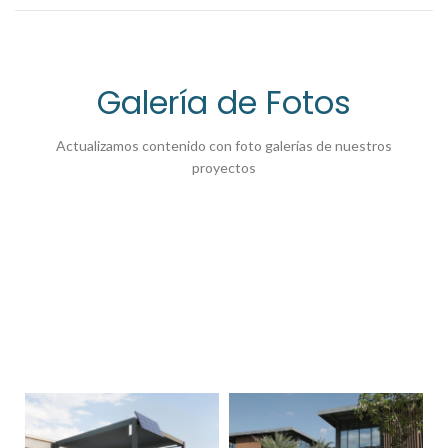
Galería de Fotos
Actualizamos contenido con foto galerías de nuestros
proyectos