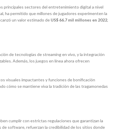
 principales sectores del entretenimiento digital a nivel
rtual, ha permitido que millones de jugadores experimenten la
lcanzó un valor estimado de
US$ 66.7 mil millones en 2022
,
ación de tecnologías de streaming en vivo, y la integración
nzables. Además, los juegos en línea ahora ofrecen
os visuales impactantes y funciones de bonificación
ndo cómo se mantiene viva la tradición de las tragamonedas
ben cumplir con estrictas regulaciones que garantizan la
de software, refuerzan la credibilidad de los sitios donde