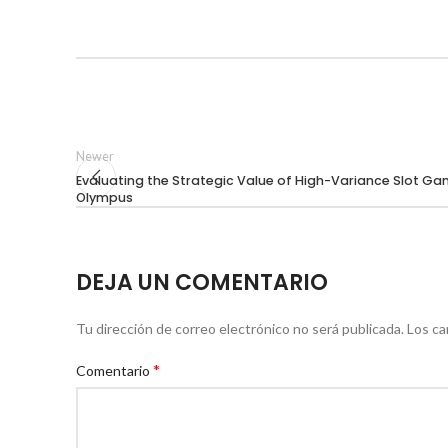
Newer
Evaluating the Strategic Value of High-Variance Slot Ga
Olympus
DEJA UN COMENTARIO
Tu dirección de correo electrónico no será publicada.
Los ca
*
Comentario