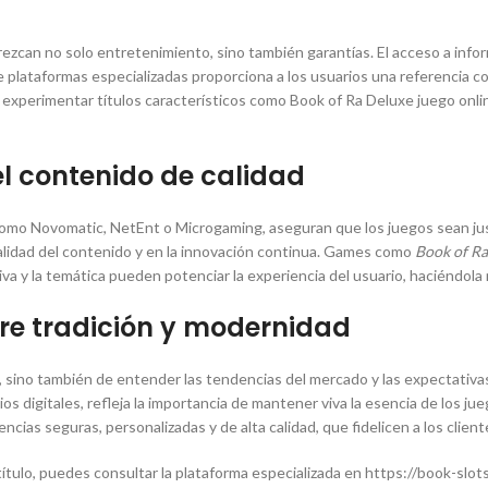
zcan no solo entretenimiento, sino también garantías. El acceso a informac
e plataformas especializadas proporciona a los usuarios una referencia c
d de experimentar títulos característicos como Book of Ra Deluxe juego o
el contenido de calidad
como Novomatic, NetEnt o Microgaming, aseguran que los juegos sean jus
calidad del contenido y en la innovación continua. Games como
Book of R
va y la temática pueden potenciar la experiencia del usuario, haciéndol
tre tradición y modernidad
ía, sino también de entender las tendencias del mercado y las expectativa
s digitales, refleja la importancia de mantener viva la esencia de los ju
iencias seguras, personalizadas y de alta calidad, que fidelicen a los cli
ítulo, puedes consultar la plataforma especializada en https://book-slots