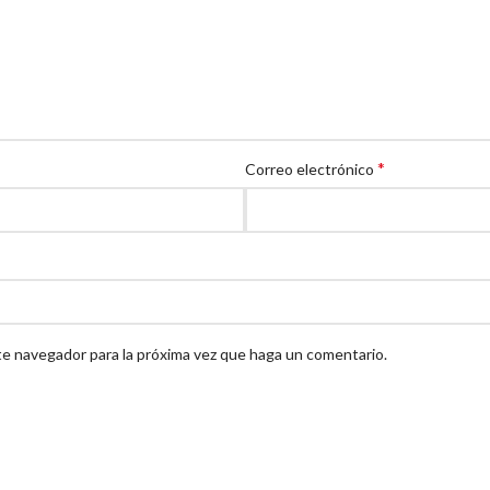
*
Correo electrónico
te navegador para la próxima vez que haga un comentario.