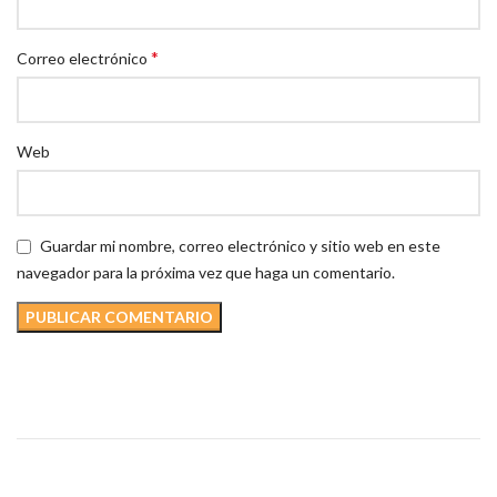
*
Correo electrónico
Web
Guardar mi nombre, correo electrónico y sitio web en este
navegador para la próxima vez que haga un comentario.