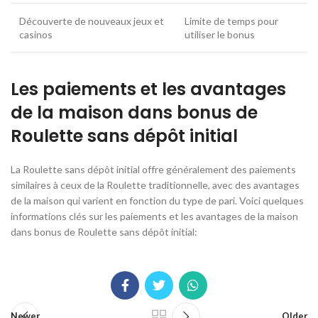
Découverte de nouveaux jeux et
Limite de temps pour
casinos
utiliser le bonus
Les paiements et les avantages
de la maison dans bonus de
Roulette sans dépôt initial
La Roulette sans dépôt initial offre généralement des paiements
similaires à ceux de la Roulette traditionnelle, avec des avantages
de la maison qui varient en fonction du type de pari. Voici quelques
informations clés sur les paiements et les avantages de la maison
dans bonus de Roulette sans dépôt initial:
Newer
Older