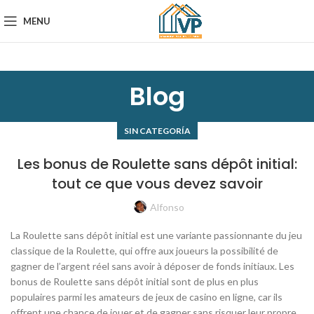
MENU
Blog
SIN CATEGORÍA
Les bonus de Roulette sans dépôt initial:
tout ce que vous devez savoir
Alfonso
La Roulette sans dépôt initial est une variante passionnante du jeu
classique de la Roulette, qui offre aux joueurs la possibilité de
gagner de l’argent réel sans avoir à déposer de fonds initiaux. Les
bonus de Roulette sans dépôt initial sont de plus en plus
populaires parmi les amateurs de jeux de casino en ligne, car ils
offrent une chance de
jouer et de gagner sans risquer leur propre