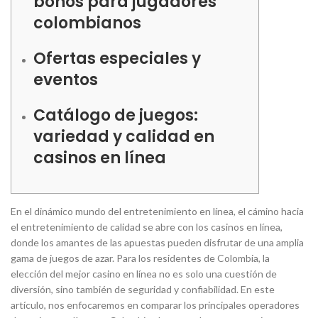
bonos para jugadores
colombianos
Ofertas especiales y
eventos
Catálogo de juegos:
variedad y calidad en
casinos en línea
En el dinámico mundo del entretenimiento en línea, el cámino hacia
el entretenimiento de calidad se abre con los casinos en línea,
donde los amantes de las apuestas pueden disfrutar de una amplia
gama de juegos de azar. Para los residentes de Colombia, la
elección del mejor casino en línea no es solo una cuestión de
diversión, sino también de seguridad y confiabilidad. En este
artículo, nos enfocaremos en comparar los principales operadores