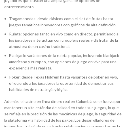
jugadores que buscan una amplia gama de opciones de
entretenimiento.
Tragamonedas: desde clásicos como el slot de frutas hasta
juegos temáticos innovadores con gráficos de alta definición.
Ruleta: opciones tanto en vivo como en directo, permitiendo a
los jugadores interactuar con croupiers reales y disfrutar de la
atmósfera de un casino tradicional.
Blackjack: variaciones de la ruleta popular, incluyendo blackjack
americano y europeo, con opciones de juego en vivo para una
experiencia más realista.
Poker: desde Texas Hold’em hasta variantes de poker en vivo,
ofreciendo a los jugadores la oportunidad de demostrar sus
habilidades de estrategia y lógica.
Además, el casino en línea dinero real en Colombia se esfuerza por
mantener un alto estándar de calidad en todos sus juegos, lo que
se refleja en la precisión de las mecánicas de juego, la seguridad de
la plataforma y la fiabilidad de los pagos. Los desarrolladores de
juegos han trabajado en estrecha colaboración con expertos en la