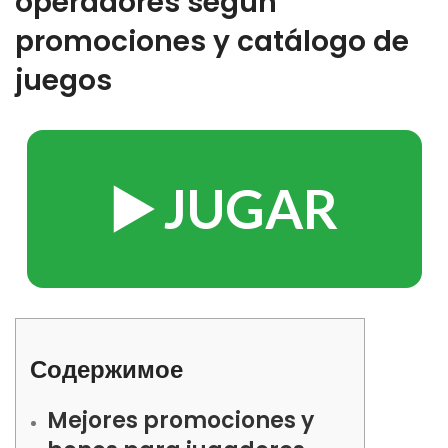
operadores según
promociones y catálogo de
juegos
▶️ JUGAR
Содержимое
Mejores promociones y