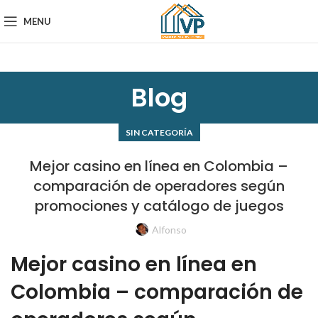
MENU
Blog
SIN CATEGORÍA
Mejor casino en línea en Colombia –
comparación de operadores según
promociones y catálogo de juegos
Alfonso
Mejor casino en línea en
Colombia – comparación de