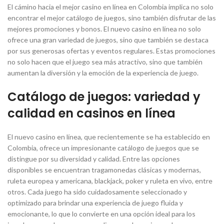
El cámino hacia el mejor casino en línea en Colombia implica no solo
encontrar el mejor catálogo de juegos, sino también disfrutar de las
mejores promociones y bonos. El nuevo casino en línea no solo
ofrece una gran variedad de juegos, sino que también se destaca
por sus generosas ofertas y eventos regulares. Estas promociones
no solo hacen que el juego sea más atractivo, sino que también
aumentan la diversión y la emoción de la experiencia de juego.
Catálogo de juegos: variedad y
calidad en casinos en línea
El nuevo casino en línea, que recientemente se ha establecido en
Colombia, ofrece un impresionante catálogo de juegos que se
distingue por su diversidad y calidad. Entre las opciones
disponibles se encuentran tragamonedas clásicas y modernas,
ruleta europea y americana, blackjack, poker y ruleta en vivo, entre
otros. Cada juego ha sido cuidadosamente seleccionado y
optimizado para brindar una experiencia de juego fluida y
emocionante, lo que lo convierte en una opción ideal para los