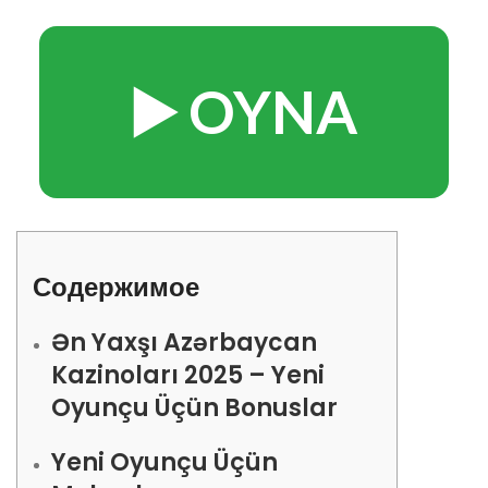
▶️ OYNA
Содержимое
Ən Yaxşı Azərbaycan
Kazinoları 2025 – Yeni
Oyunçu Üçün Bonuslar
Yeni Oyunçu Üçün