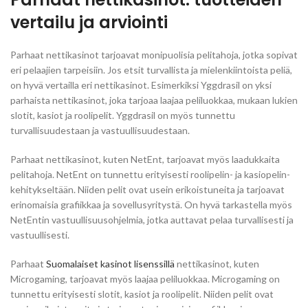
vertailu ja arviointi
Parhaat nettikasinot tarjoavat monipuolisia pelitahoja, jotka sopivat
eri pelaajien tarpeisiin. Jos etsit turvallista ja mielenkiintoista peliä,
on hyvä vertailla eri nettikasinot. Esimerkiksi Yggdrasil on yksi
parhaista nettikasinot, joka tarjoaa laajaa peliluokkaa, mukaan lukien
slotit, kasiot ja roolipelit. Yggdrasil on myös tunnettu
turvallisuudestaan ja vastuullisuudestaan.
Parhaat nettikasinot, kuten NetEnt, tarjoavat myös laadukkaita
pelitahoja. NetEnt on tunnettu erityisesti roolipelin- ja kasiopelin-
kehitykseltään. Niiden pelit ovat usein erikoistuneita ja tarjoavat
erinomaisia grafiikkaa ja sovellusyritystä. On hyvä tarkastella myös
NetEntin vastuullisuusohjelmia, jotka auttavat pelaa turvallisesti ja
vastuullisesti.
Parhaat
Suomalaiset kasinot lisenssillä
nettikasinot, kuten
Microgaming, tarjoavat myös laajaa peliluokkaa. Microgaming on
tunnettu erityisesti slotit, kasiot ja roolipelit. Niiden pelit ovat