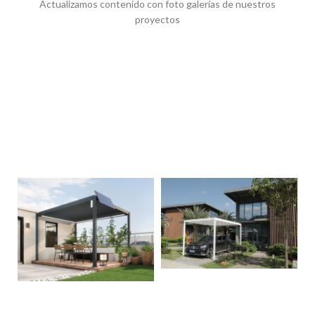
Actualizamos contenido con foto galerías de nuestros
proyectos