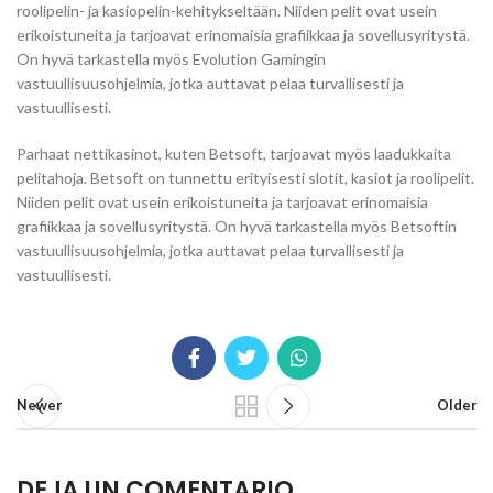
roolipelin- ja kasiopelin-kehitykseltään. Niiden pelit ovat usein
erikoistuneita ja tarjoavat erinomaisia grafiikkaa ja sovellusyritystä.
On hyvä tarkastella myös Evolution Gamingin
vastuullisuusohjelmia, jotka auttavat pelaa turvallisesti ja
vastuullisesti.
Parhaat nettikasinot, kuten Betsoft, tarjoavat myös laadukkaita
pelitahoja. Betsoft on tunnettu erityisesti slotit, kasiot ja roolipelit.
Niiden pelit ovat usein erikoistuneita ja tarjoavat erinomaisia
grafiikkaa ja sovellusyritystä. On hyvä tarkastella myös Betsoftin
vastuullisuusohjelmia, jotka auttavat pelaa turvallisesti ja
vastuullisesti.
Newer
Older
DEJA UN COMENTARIO