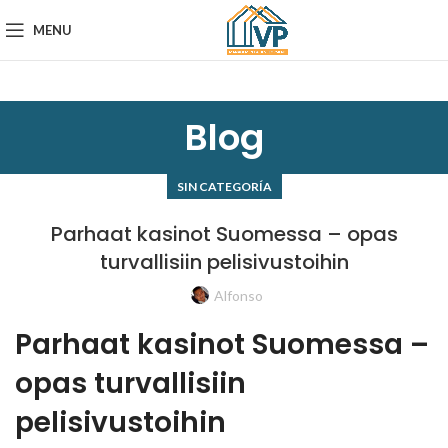
MENU
Blog
SIN CATEGORÍA
Parhaat kasinot Suomessa – opas
turvallisiin pelisivustoihin
Alfonso
Parhaat kasinot Suomessa –
opas turvallisiin
pelisivustoihin