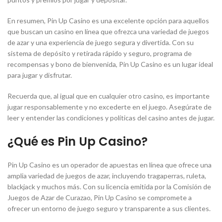
En resumen, Pin Up Casino es una excelente opción para aquellos
que buscan un casino en línea que ofrezca una variedad de juegos
de azar y una experiencia de juego segura y divertida. Con su
sistema de depósito y retirada rápido y seguro, programa de
recompensas y bono de bienvenida, Pin Up Casino es un lugar ideal
para jugar y disfrutar.
Recuerda que, al igual que en cualquier otro casino, es importante
jugar responsablemente y no excederte en el juego. Asegúrate de
leer y entender las condiciones y políticas del casino antes de jugar.
¿Qué es Pin Up Casino?
Pin Up Casino es un operador de apuestas en línea que ofrece una
amplia variedad de juegos de azar, incluyendo tragaperras, ruleta,
blackjack y muchos más. Con su licencia emitida por la Comisión de
Juegos de Azar de Curazao, Pin Up Casino se compromete a
ofrecer un entorno de juego seguro y transparente a sus clientes.