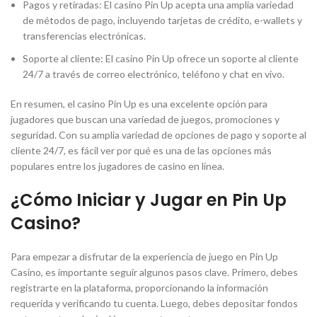
Pagos y retiradas: El casino Pin Up acepta una amplia variedad
de métodos de pago, incluyendo tarjetas de crédito, e-wallets y
transferencias electrónicas.
Soporte al cliente: El casino Pin Up ofrece un soporte al cliente
24/7 a través de correo electrónico, teléfono y chat en vivo.
En resumen, el casino Pin Up es una excelente opción para
jugadores que buscan una variedad de juegos, promociones y
seguridad. Con su amplia variedad de opciones de pago y soporte al
cliente 24/7, es fácil ver por qué es una de las opciones más
populares entre los jugadores de casino en línea.
¿Cómo Iniciar y Jugar en Pin Up
Casino?
Para empezar a disfrutar de la experiencia de juego en Pin Up
Casino, es importante seguir algunos pasos clave. Primero, debes
registrarte en la plataforma, proporcionando la información
requerida y verificando tu cuenta. Luego, debes depositar fondos