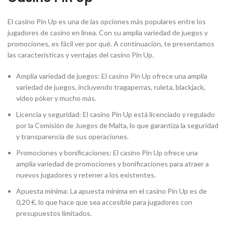
El casino Pin Up es una de las opciones más populares entre los
jugadores de casino en línea. Con su amplia variedad de juegos y
promociones, es fácil ver por qué. A continuación, te presentamos
las características y ventajas del casino Pin Up.
Amplia variedad de juegos: El casino Pin Up ofrece una amplia
variedad de juegos, incluyendo tragaperras, ruleta, blackjack,
video póker y mucho más.
Licencia y seguridad: El casino Pin Up está licenciado y regulado
por la Comisión de Juegos de Malta, lo que garantiza la seguridad
y transparencia de sus operaciones.
Promociones y bonificaciones: El casino Pin Up ofrece una
amplia variedad de promociones y bonificaciones para atraer a
nuevos jugadores y retener a los existentes.
Apuesta mínima: La apuesta mínima en el casino Pin Up es de
0,20 €, lo que hace que sea accesible para jugadores con
presupuestos limitados.