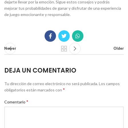
dejarte llevar por la emoción. Sigue estos consejos y podrás
mejorar tus probabilidades de ganar y disfrutar de una experiencia
de juego emocionante y responsable.
Newer
Older
DEJA UN COMENTARIO
Tu dirección de correo electrónico no será publicada.
Los campos
*
obligatorios están marcados con
*
Comentario