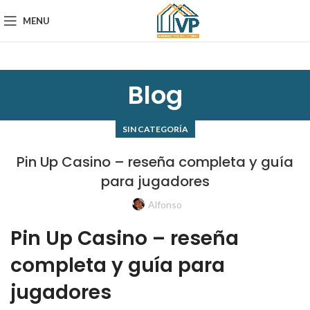
MENU
Blog
SIN CATEGORÍA
Pin Up Casino – reseña completa y guía
para jugadores
Alfonso
Pin Up Casino – reseña
completa y guía para
jugadores