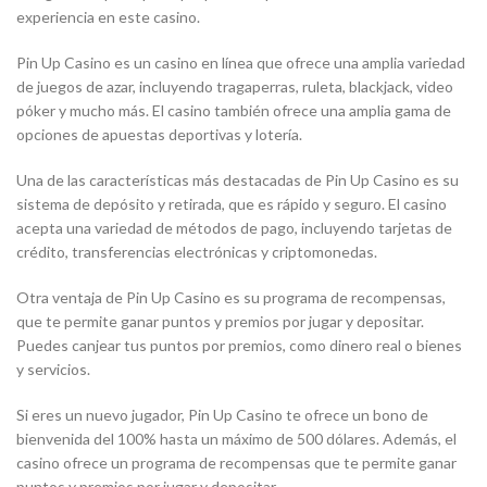
experiencia en este casino.
Pin Up Casino es un casino en línea que ofrece una amplia variedad
de juegos de azar, incluyendo tragaperras, ruleta, blackjack, video
póker y mucho más. El casino también ofrece una amplia gama de
opciones de apuestas deportivas y lotería.
Una de las características más destacadas de Pin Up Casino es su
sistema de depósito y retirada, que es rápido y seguro. El casino
acepta una variedad de métodos de pago, incluyendo tarjetas de
crédito, transferencias electrónicas y criptomonedas.
Otra ventaja de Pin Up Casino es su programa de recompensas,
que te permite ganar puntos y premios por jugar y depositar.
Puedes canjear tus puntos por premios, como dinero real o bienes
y servicios.
Si eres un nuevo jugador, Pin Up Casino te ofrece un bono de
bienvenida del 100% hasta un máximo de 500 dólares. Además, el
casino ofrece un programa de recompensas que te permite ganar
puntos y premios por jugar y depositar.