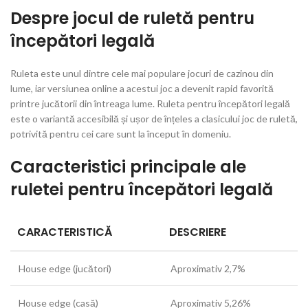
Despre jocul de ruletă pentru
începători legală
Ruleta este unul dintre cele mai populare jocuri de cazinou din
lume, iar versiunea online a acestui joc a devenit rapid favorită
printre jucătorii din întreaga lume. Ruleta pentru începători legală
este o variantă accesibilă și ușor de înțeles a clasicului joc de ruletă,
potrivită pentru cei care sunt la început în domeniu.
Caracteristici principale ale
ruletei pentru începători legală
CARACTERISTICĂ
DESCRIERE
House edge (jucători)
Aproximativ 2,7%
House edge (casă)
Aproximativ 5,26%