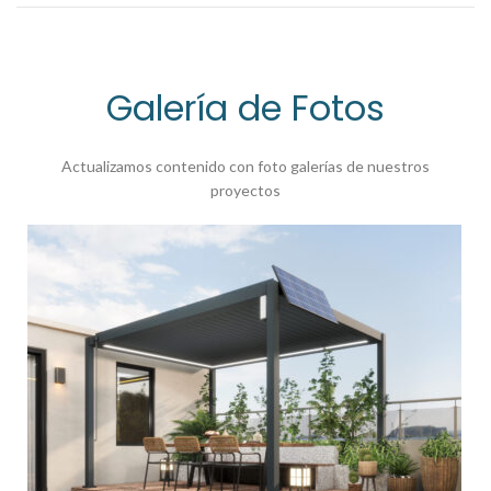
Galería de Fotos
Actualizamos contenido con foto galerías de nuestros
proyectos