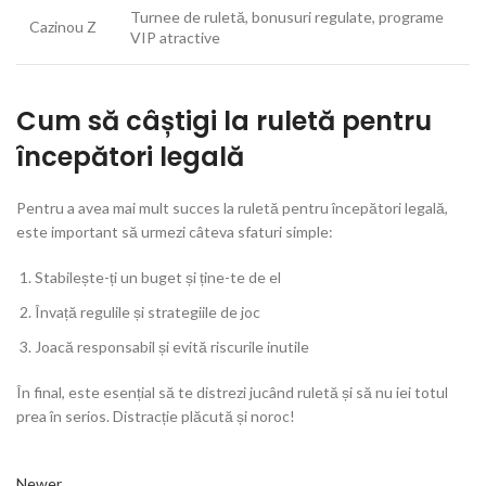
Turnee de ruletă, bonusuri regulate, programe
Cazinou Z
VIP atractive
Cum să câștigi la ruletă pentru
începători legală
Pentru a avea mai mult succes la ruletă pentru începători legală,
este important să urmezi câteva sfaturi simple:
Stabilește-ți un buget și ține-te de el
Învață regulile și strategiile de joc
Joacă responsabil și evită riscurile inutile
În final, este esențial să te distrezi jucând ruletă și să nu iei totul
prea în serios. Distracție plăcută și noroc!
Newer