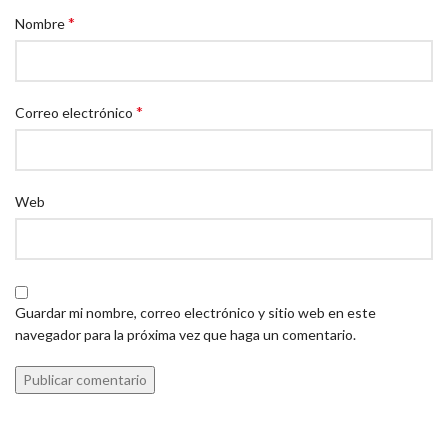
*
Nombre
*
Correo electrónico
Web
Guardar mi nombre, correo electrónico y sitio web en este
navegador para la próxima vez que haga un comentario.