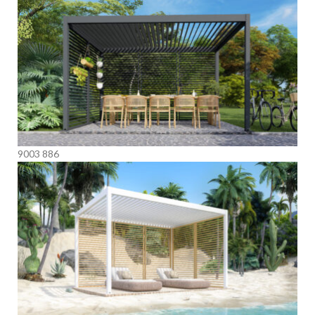
9003
886