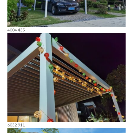
4004
435
6032
911