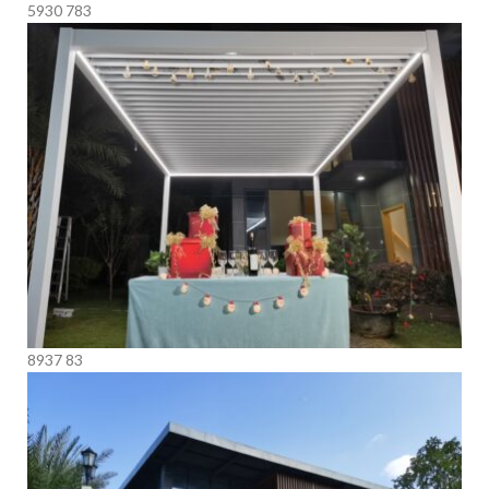
5930
783
8937
83