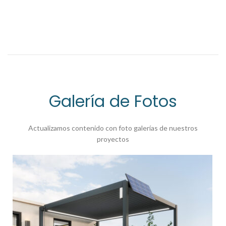
Galería de Fotos
Actualizamos contenido con foto galerías de nuestros
proyectos