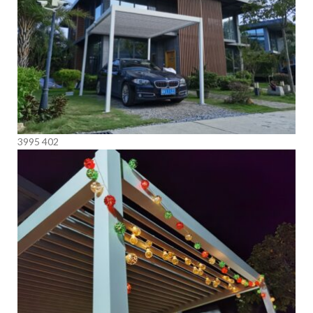
3995
402