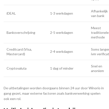
Afhankelijk
iDEAL
1-3 werkdagen
van bank
Meest
Bankoverschrijving
2-5 werkdagen
traditionele
methode
Creditcard (Visa,
Soms lange
2-4 werkdagen
Mastercard)
ivm verifica
Snel en
Cryptovaluta
1 dag of minder
anoniem
De uitbetalingen worden doorgaans binnen 24 uur door Winorio in
gang gezet, maar externe factoren zoals bankverwerking spelen
ook een rol.