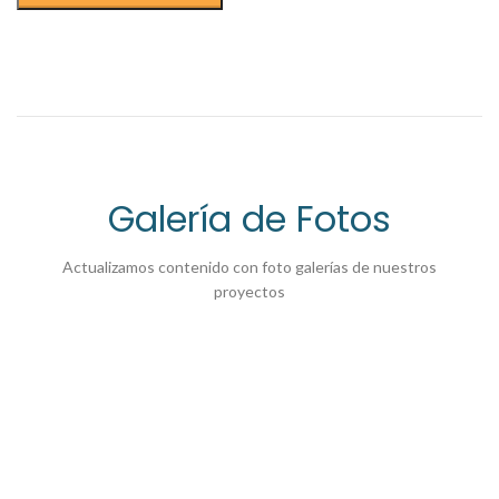
Galería de Fotos
Actualizamos contenido con foto galerías de nuestros
proyectos