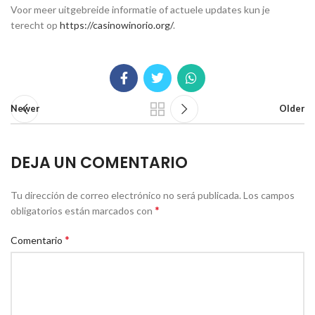
Voor meer uitgebreide informatie of actuele updates kun je
terecht op
https://casinowinorio.org/
.
Newer
Older
DEJA UN COMENTARIO
Tu dirección de correo electrónico no será publicada.
Los campos
*
obligatorios están marcados con
*
Comentario