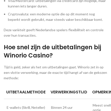
Visa/Mastercard: uitbetalingen via creditcard zijn mogelijk, maar
kunnen iets langer duren.
Cryptovaluta: een moderne optie die op dit moment nog
beperkt wordt gebruikt, maar steeds vaker beschikbaar komt.
Deze variëteit geeft Nederlandse spelers flexibiliteit en controle
over hun transacties.
Hoe snel zijn de uitbetalingen bij
Winorio Casino?
Tijd is geld, zeker als het om uitbetalingen gaat. Winorio zet in op
een vlotte verwerking, maar de exacte tijd hangt af van de gekozen
methode:
UITBETAALMETHODE
VERWERKINGSTIJD
OPMERKI
Meest snel
E-wallets (Skrill, Neteller)
Binnen 24 uur
optie