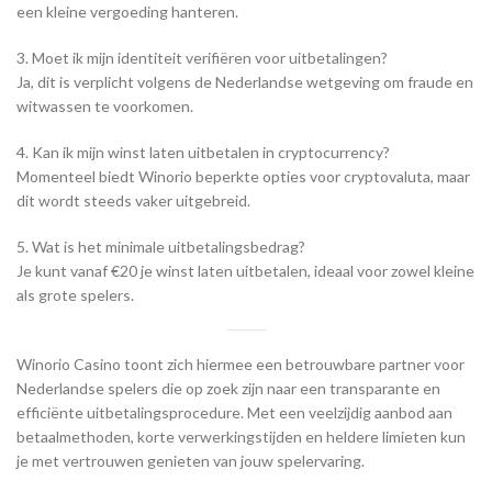
een kleine vergoeding hanteren.
3. Moet ik mijn identiteit verifiëren voor uitbetalingen?
Ja, dit is verplicht volgens de Nederlandse wetgeving om fraude en
witwassen te voorkomen.
4. Kan ik mijn winst laten uitbetalen in cryptocurrency?
Momenteel biedt Winorio beperkte opties voor cryptovaluta, maar
dit wordt steeds vaker uitgebreid.
5. Wat is het minimale uitbetalingsbedrag?
Je kunt vanaf €20 je winst laten uitbetalen, ideaal voor zowel kleine
als grote spelers.
Winorio Casino toont zich hiermee een betrouwbare partner voor
Nederlandse spelers die op zoek zijn naar een transparante en
efficiënte uitbetalingsprocedure. Met een veelzijdig aanbod aan
betaalmethoden, korte verwerkingstijden en heldere limieten kun
je met vertrouwen genieten van jouw spelervaring.