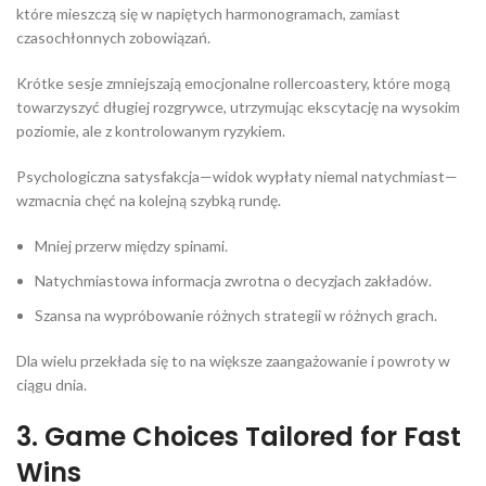
które mieszczą się w napiętych harmonogramach, zamiast
czasochłonnych zobowiązań.
Krótke sesje zmniejszają emocjonalne rollercoastery, które mogą
towarzyszyć długiej rozgrywce, utrzymując ekscytację na wysokim
poziomie, ale z kontrolowanym ryzykiem.
Psychologiczna satysfakcja—widok wypłaty niemal natychmiast—
wzmacnia chęć na kolejną szybką rundę.
Mniej przerw między spinami.
Natychmiastowa informacja zwrotna o decyzjach zakładów.
Szansa na wypróbowanie różnych strategii w różnych grach.
Dla wielu przekłada się to na większe zaangażowanie i powroty w
ciągu dnia.
3. Game Choices Tailored for Fast
Wins