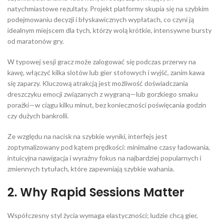
natychmiastowe rezultaty. Projekt platformy skupia się na szybkim
podejmowaniu decyzji i błyskawicznych wypłatach, co czyni ją
idealnym miejscem dla tych, którzy wolą krótkie, intensywne bursty
od maratonów gry.
W typowej sesji gracz może zalogować się podczas przerwy na
kawę, włączyć kilka slotów lub gier stołowych i wyjść, zanim kawa
się zaparzy. Kluczową atrakcją jest możliwość doświadczania
dreszczyku emocji związanych z wygraną—lub gorzkiego smaku
porażki—w ciągu kilku minut, bez konieczności poświęcania godzin
czy dużych bankrolli.
Ze względu na nacisk na szybkie wyniki, interfejs jest
zoptymalizowany pod kątem prędkości: minimalne czasy ładowania,
intuicyjna nawigacja i wyraźny fokus na najbardziej popularnych i
zmiennych tytułach, które zapewniają szybkie wahania.
2. Why Rapid Sessions Matter
Współczesny styl życia wymaga elastyczności; ludzie chcą gier,