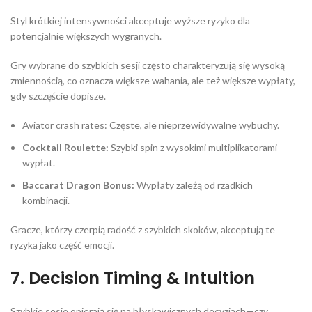
Styl krótkiej intensywności akceptuje wyższe ryzyko dla
potencjalnie większych wygranych.
Gry wybrane do szybkich sesji często charakteryzują się wysoką
zmiennością, co oznacza większe wahania, ale też większe wypłaty,
gdy szczęście dopisze.
Aviator crash rates: Częste, ale nieprzewidywalne wybuchy.
Cocktail Roulette:
Szybki spin z wysokimi multiplikatorami
wypłat.
Baccarat Dragon Bonus:
Wypłaty zależą od rzadkich
kombinacji.
Gracze, którzy czerpią radość z szybkich skoków, akceptują te
ryzyka jako część emocji.
7. Decision Timing & Intuition
Szybkie sesje opierają się na błyskawicznych decyzjach—czy