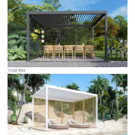
7168
984