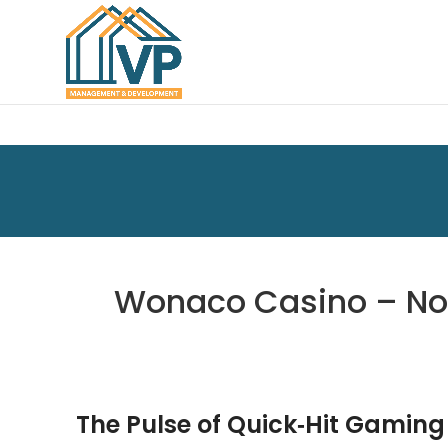
Wonaco Casino – Nope
The Pulse of Quick‑Hit Gamin