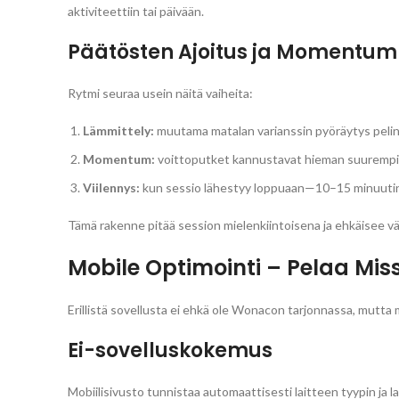
aktiviteettiin tai päivään.
Päätösten Ajoitus ja Momentum
Rytmi seuraa usein näitä vaiheita:
Lämmittely:
muutama matalan varianssin pyöräytys pelin
Momentum:
voittoputket kannustavat hieman suurempiin 
Viilennys:
kun sessio lähestyy loppuaan—10–15 minuutin jä
Tämä rakenne pitää session mielenkiintoisena ja ehkäisee vä
Mobile Optimointi – Pelaa Mis
Erillistä sovellusta ei ehkä ole Wonacon tarjonnassa, mutta m
Ei-sovelluskokemus
Mobiilisivusto tunnistaa automaattisesti laitteen tyypin ja