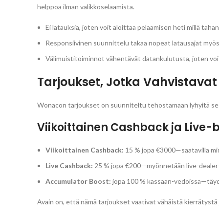
helppoa ilman valikkoselaamista.
Ei latauksia, joten voit aloittaa pelaamisen heti millä tahan
Responsiivinen suunnittelu takaa nopeat latausajat myös h
Välimuistitoiminnot vähentävät datankulutusta, joten voit 
Tarjoukset, Jotka Vahvistavat
Wonacon tarjoukset on suunniteltu tehostamaan lyhyitä sessio
Viikoittainen Cashback ja Live-
Viikoittainen Cashback:
15 % jopa €3000—saatavilla mink
Live Cashback:
25 % jopa €200—myönnetään live-dealer-kie
Accumulator Boost:
jopa 100 % kassaan-vedoissa—täydell
Avain on, että nämä tarjoukset vaativat vähäistä kierrätystä