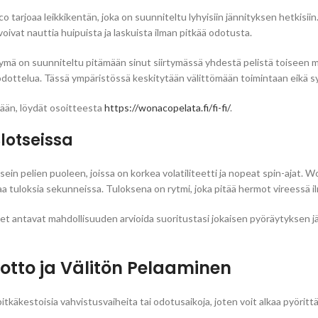
co tarjoaa leikkikentän, joka on suunniteltu lyhyisiin jännityksen hetkisii
 voivat nauttia huipuista ja laskuista ilman pitkää odotusta.
ttymä on suunniteltu pitämään sinut siirtymässä yhdestä pelistä toiseen m
i odottelua. Tässä ympäristössä keskitytään välittömään toimintaan eikä s
ään, löydät osoitteesta
https://wonacopelata.fi/fi-fi/
.
lotseissa
usein pelien puoleen, joissa on korkea volatiliteetti ja nopeat spin-ajat. 
taa tuloksia sekunneissa. Tuloksena on rytmi, joka pitää hermot vireessä il
t antavat mahdollisuuden arvioida suoritustasi jokaisen pyöräytyksen jä
otto ja Välitön Pelaaminen
tkäkestoisia vahvistusvaiheita tai odotusaikoja, joten voit alkaa pyöritt