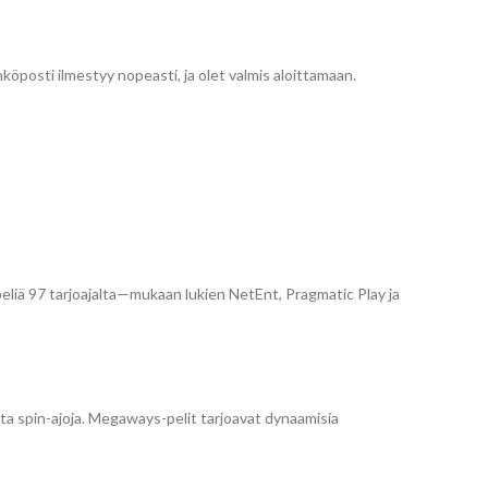
öposti ilmestyy nopeasti, ja olet valmis aloittamaan.
peliä 97 tarjoajalta—mukaan lukien NetEnt, Pragmatic Play ja
eita spin-ajoja. Megaways-pelit tarjoavat dynaamisia