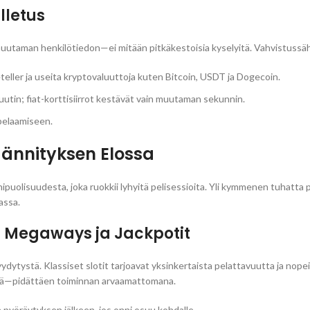
lletus
muutaman henkilötiedon—ei mitään pitkäkestoisia kyselyitä. Vahvistussähk
eteller ja useita kryptovaluuttoja kuten Bitcoin, USDT ja Dogecoin.
nuutin; fiat-korttisiirrot kestävät vain muutaman sekunnin.
pelaamiseen.
Jännityksen Elossa
ipuolisuudesta, joka ruokkii lyhyitä pelisessioita. Yli kymmenen tuhatta 
assa.
t, Megaways ja Jackpotit
 tyydytystä. Klassiset slotit tarjoavat yksinkertaista pelattavuutta ja nop
sellä—pidättäen toiminnan arvaamattomana.
n pyöräytyksen jälkeen, jos onni osuu kohdalle.