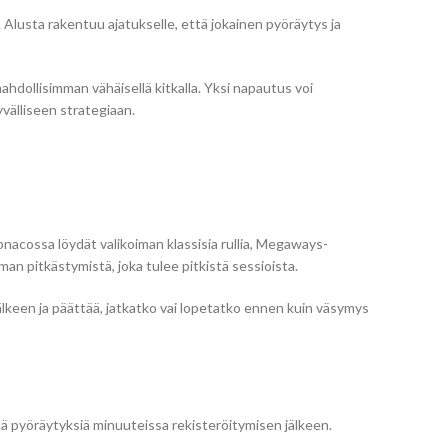
n. Alusta rakentuu ajatukselle, että jokainen pyöräytys ja
ahdollisimman vähäisellä kitkalla. Yksi napautus voi
yvälliseen strategiaan.
Wonacossa löydät valikoiman klassisia rullia, Megaways-
man pitkästymistä, joka tulee pitkistä sessioista.
lkeen ja päättää, jatkatko vai lopetatko ennen kuin väsymys
ää pyöräytyksiä minuuteissa rekisteröitymisen jälkeen.