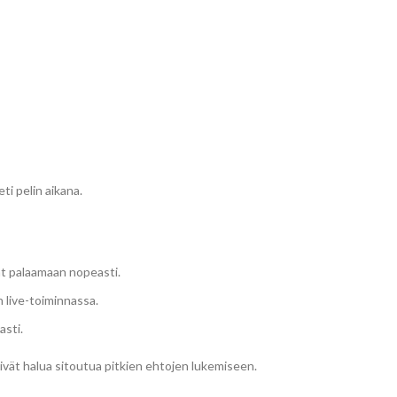
ti pelin aikana.
at palaamaan nopeasti.
 live-toiminnassa.
asti.
eivät halua sitoutua pitkien ehtojen lukemiseen.