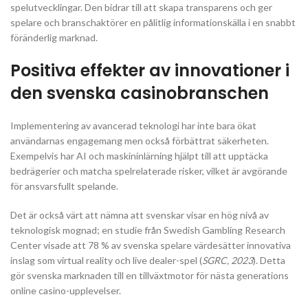
spelutvecklingar. Den bidrar till att skapa transparens och ger
spelare och branschaktörer en pålitlig informationskälla i en snabbt
föränderlig marknad.
Positiva effekter av innovationer i
den svenska casinobranschen
Implementering av avancerad teknologi har inte bara ökat
användarnas engagemang men också förbättrat säkerheten.
Exempelvis har AI och maskininlärning hjälpt till att upptäcka
bedrägerier och matcha spelrelaterade risker, vilket är avgörande
för ansvarsfullt spelande.
Det är också värt att nämna att svenskar visar en hög nivå av
teknologisk mognad; en studie från Swedish Gambling Research
Center visade att 78 % av svenska spelare värdesätter innovativa
inslag som virtual reality och live dealer-spel (
SGRC, 2023
). Detta
gör svenska marknaden till en tillväxtmotor för nästa generations
online casino-upplevelser.