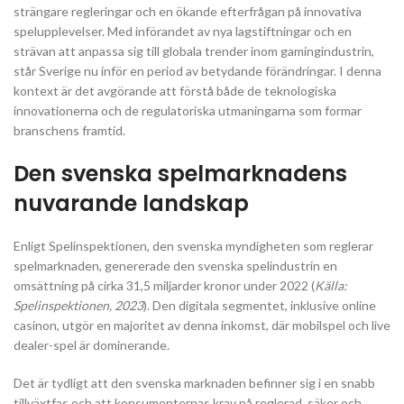
strängare regleringar och en ökande efterfrågan på innovativa
spelupplevelser. Med införandet av nya lagstiftningar och en
strävan att anpassa sig till globala trender inom gamingindustrin,
står Sverige nu inför en period av betydande förändringar. I denna
kontext är det avgörande att förstå både de teknologiska
innovationerna och de regulatoriska utmaningarna som formar
branschens framtid.
Den svenska spelmarknadens
nuvarande landskap
Enligt Spelinspektionen, den svenska myndigheten som reglerar
spelmarknaden, genererade den svenska spelindustrin en
omsättning på cirka 31,5 miljarder kronor under 2022 (
Källa:
Spelinspektionen, 2023
). Den digitala segmentet, inklusive online
casinon, utgör en majoritet av denna inkomst, där mobilspel och live
dealer-spel är dominerande.
Det är tydligt att den svenska marknaden befinner sig i en snabb
tillväxtfas och att konsumenternas krav på reglerad, säker och