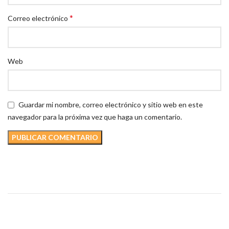
*
Correo electrónico
Web
Guardar mi nombre, correo electrónico y sitio web en este
navegador para la próxima vez que haga un comentario.