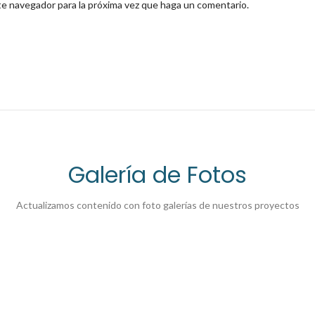
te navegador para la próxima vez que haga un comentario.
Galería de Fotos
Actualizamos contenido con foto galerías de nuestros proyectos