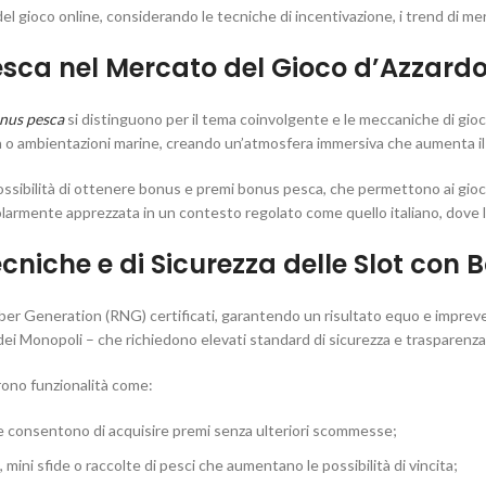
del gioco online, considerando le tecniche di incentivazione, i trend di mer
Pesca nel Mercato del Gioco d’Azzard
onus pesca
si distinguono per il tema coinvolgente e le meccaniche di gio
tura o ambientazioni marine, creando un’atmosfera immersiva che aumenta i
ossibilità di ottenere bonus e premi bonus pesca, che permettono ai gioc
rmente apprezzata in un contesto regolato come quello italiano, dove la 
ecniche e di Sicurezza delle Slot con
r Generation (RNG) certificati, garantendo un risultato equo e imprevedi
dei Monopoli – che richiedono elevati standard di sicurezza e trasparenza
frono funzionalità come:
he consentono di acquisire premi senza ulteriori scommesse;
mini sfide o raccolte di pesci che aumentano le possibilità di vincita;