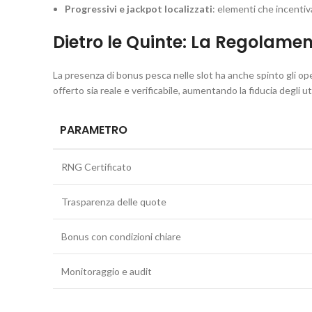
Progressivi e jackpot localizzati
: elementi che incentiv
Dietro le Quinte: La Regolame
La presenza di bonus pesca nelle slot ha anche spinto gli ope
offerto sia reale e verificabile, aumentando la fiducia degli 
PARAMETRO
RNG Certificato
Trasparenza delle quote
Bonus con condizioni chiare
Monitoraggio e audit