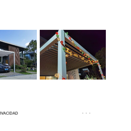
RIVACIDAD