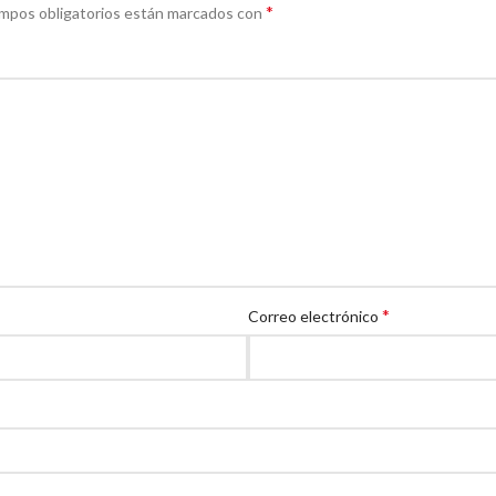
*
mpos obligatorios están marcados con
*
Correo electrónico