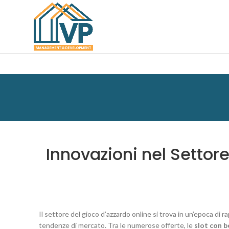
Innovazioni nel Settore
Il settore del gioco d’azzardo online si trova in un’epoca di
tendenze di mercato. Tra le numerose offerte, le
slot con 