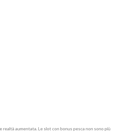
e e realtà aumentata. Le slot con bonus pesca non sono più