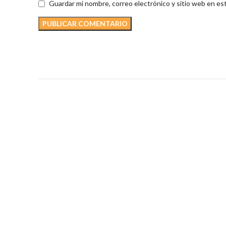
Guardar mi nombre, correo electrónico y sitio web en es